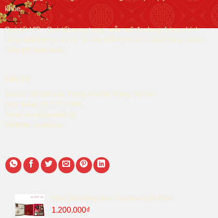
khỏe.
Quà tết VIP - Quà tết sang trọng, mẫu mã đa dạng, hàng chính
hãng chất lượng, giá rẻ. Tư vấn miễn phí 24/7. Giao hàng nhanh,
miễn phí toàn quốc.
Liên hệ
Địa chỉ: Số 69B Lạc Trung, Hai Bà Trưng, Hà Nội
Điện thoại: 08.7770.9991
Email: mua@quatet.vip
Website:
quatet.vip
Hộp Quà Hồng Sâm Pocheon Lộc Phát
1.200.000
₫