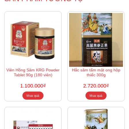
Viên Hồng Sâm KRG Powder
Hắc sâm tẩm mật ong hộp
Tablet 90g (180 viên)
thiếc 300g
1.100.000
₫
2.720.000
₫
Mua quà
Mua quà