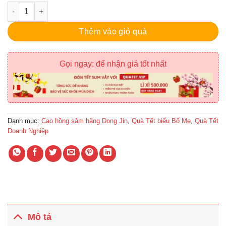
Tinh chất hồng sâm thảo dược 120g x 5 lọ số lượng
Thêm vào giỏ quà
Gọi ngay: để nhận giá tốt nhất
Danh mục:
Cao hồng sâm hãng Dong Jin
,
Quà Tết biếu Bố Mẹ
,
Quà Tết
Doanh Nghiệp
Mô tả