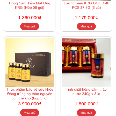
Hồng Sâm Tẩm Mật Ong
Lương Sâm KRG GOOD 40
KRG (Hộp 06 gói)
PCS 37.5G (3 củ)
1.360.000
₫
1.179.000
₫
Mua quà
Mua quà
Thực phẩm bảo vệ sức khỏe
Tinh chất hồng sâm thảo
Đông trùng hạ thảo nguyên
dược 240g x 3 lọ
con thể khô (hộp 3 lọ)
3.900.000
₫
1.800.000
₫
Mua quà
Mua quà