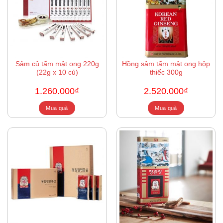
Sâm củ tẩm mật ong 220g
Hồng sâm tẩm mật ong hộp
(22g x 10 củ)
thiếc 300g
1.260.000
₫
2.520.000
₫
Mua quà
Mua quà