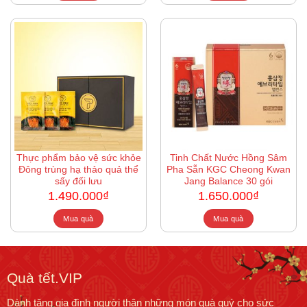
Thực phẩm bảo vệ sức khỏe
Tinh Chất Nước Hồng Sâm
Đông trùng hạ thảo quả thể
Pha Sẵn KGC Cheong Kwan
sấy đối lưu
Jang Balance 30 gói
1.490.000
₫
1.650.000
₫
Mua quà
Mua quà
Quà tết.VIP
Dành tặng gia đình người thân những món quà quý cho sức